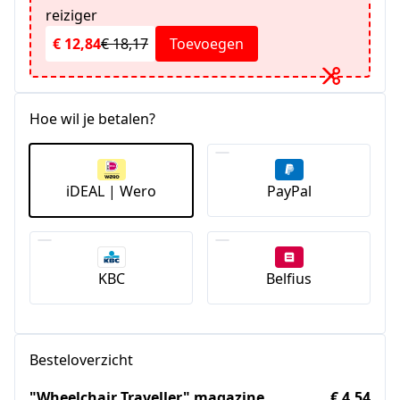
reiziger
€ 12,84
€ 18,17
Toevoegen
Hoe wil je betalen?
iDEAL | Wero
PayPal
KBC
Belfius
Besteloverzicht
"Wheelchair Traveller" magazine
€ 4,54